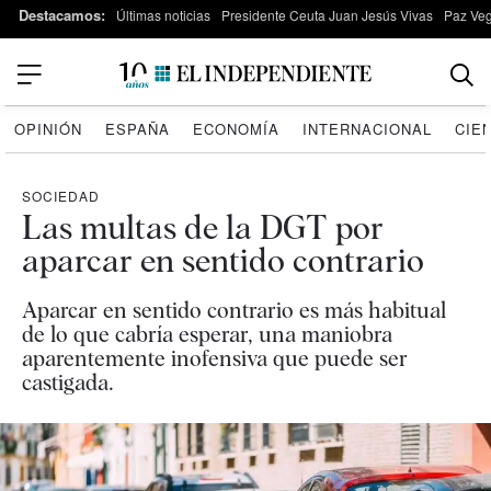
Destacamos:
Últimas noticias
Presidente Ceuta Juan Jesús Vivas
Paz Ve
OPINIÓN
ESPAÑA
ECONOMÍA
INTERNACIONAL
CIE
SOCIEDAD
Las multas de la DGT por
aparcar en sentido contrario
Aparcar en sentido contrario es más habitual
de lo que cabría esperar, una maniobra
aparentemente inofensiva que puede ser
castigada.