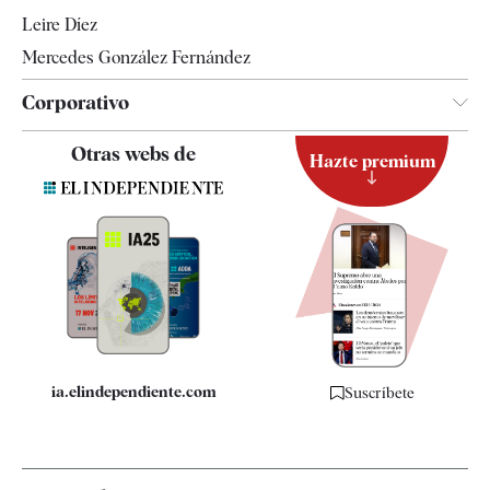
Leire Díez
Mercedes González Fernández
Corporativo
Contacto
Otras webs de
Hazte premium
Suscripción
Newsletter
Apps
Quiénes somos
Especificaciones
ia.elindependiente.com
Suscríbete