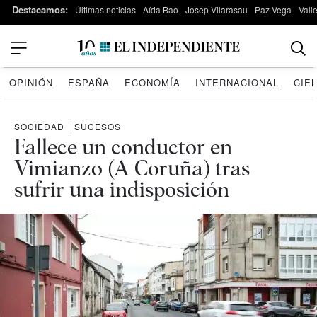
Destacamos:
Últimas noticias
Aída Bao
Josep Vilarasau
Paz Vega
Vall
OPINIÓN
ESPAÑA
ECONOMÍA
INTERNACIONAL
CIE
SOCIEDAD
|
SUCESOS
Fallece un conductor en
Vimianzo (A Coruña) tras
sufrir una indisposición