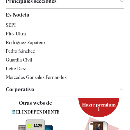
Principales secciones
España
Es Noticia
Economía
SEPI
Internacional
Plus Ultra
Gente
Rodríguez Zapatero
Televisión
Pedro Sánchez
Tendencias
Guardia Civil
Leire Díez
Mercedes González Fernández
Corporativo
Contacto
Otras webs de
Hazte premium
Suscripción
Newsletter
Apps