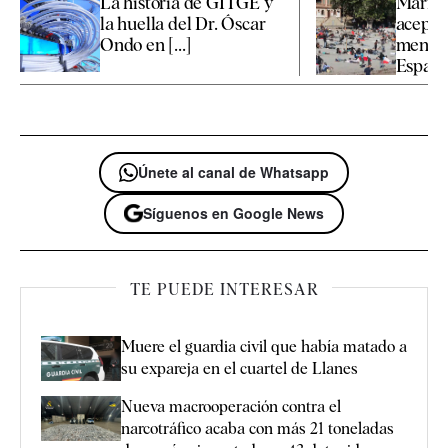
La historia de GITGE y
Marrue
la huella del Dr. Óscar
aceptar
Ondo en [...]
menore
España 
Únete al canal de Whatsapp
Síguenos en Google News
TE PUEDE INTERESAR
Muere el guardia civil que había matado a
su expareja en el cuartel de Llanes
Nueva macrooperación contra el
narcotráfico acaba con más 21 toneladas