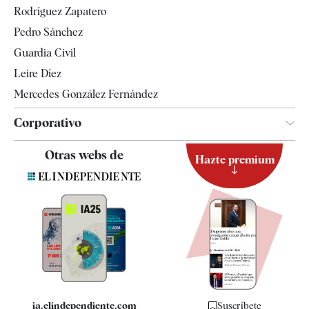
Rodríguez Zapatero
Televisión
Pedro Sánchez
Tendencias
Guardia Civil
Leire Díez
Mercedes González Fernández
Corporativo
Contacto
Otras webs de
Hazte premium
Suscripción
Newsletter
Apps
Quiénes somos
Especificaciones
ia.elindependiente.com
Suscríbete