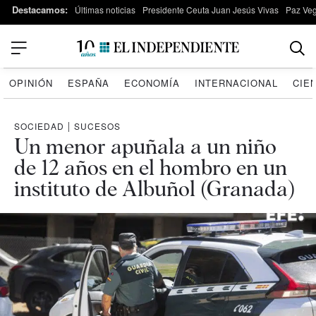
Destacamos:
Últimas noticias
Presidente Ceuta Juan Jesús Vivas
Paz Ve
OPINIÓN
ESPAÑA
ECONOMÍA
INTERNACIONAL
CIE
SOCIEDAD
|
SUCESOS
Un menor apuñala a un niño
de 12 años en el hombro en un
instituto de Albuñol (Granada)