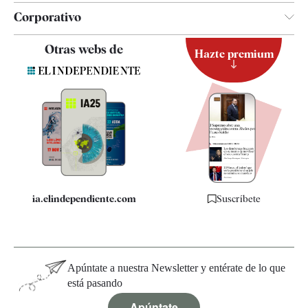
Corporativo
Contacto
Otras webs de
Hazte premium
Suscripción
Newsletter
Apps
Quiénes somos
Especificaciones
ia.elindependiente.com
Suscríbete
Apúntate a nuestra Newsletter y entérate de lo que
está pasando
Apúntate