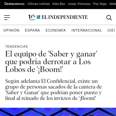
Destacamos:
Últimas noticias
Aída Bao
Josep Vilarasau
Paz Vega
Vall
OPINIÓN
ESPAÑA
ECONOMÍA
INTERNACIONAL
CIE
TENDENCIAS
El equipo de 'Saber y ganar'
que podría derrotar a Los
Lobos de '¡Boom!'
Según adelanta El Confidencial, existe un
grupo de personas sacados de la cantera de
'Saber y Ganar' que podrían poner punto y
final al reinado de los invictos de '¡Boom!'