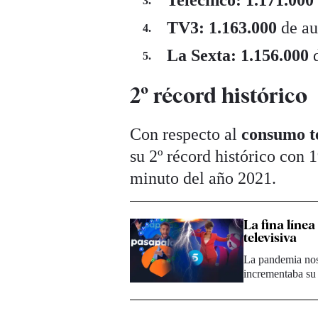
Telecinco:
1.171.00
TV3: 1.163.000
de au
La Sexta: 1.156.000
d
2º récord histórico
Con respecto al
consumo te
su 2º récord histórico con 
minuto del año 2021.
La fina línea
televisiva
La pandemia nos 
incrementaba su