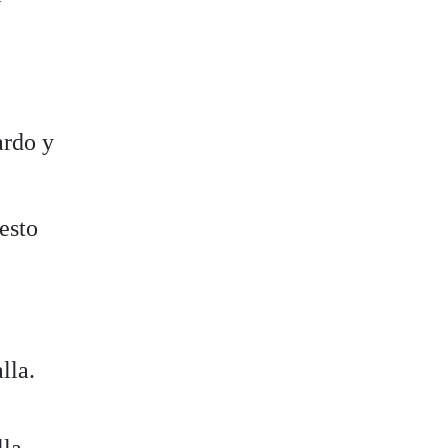
ardo y
esto
lla.