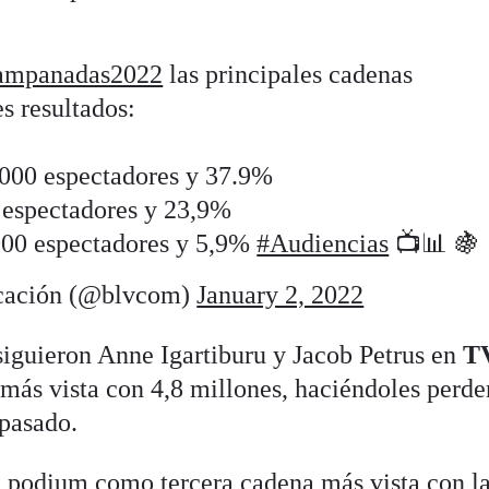
ampanadas2022
las principales cadenas
es resultados:
.000 espectadores y 37.9%
 espectadores y 23,9%
000 espectadores y 5,9%
#Audiencias
📺📊 🍇
cación (@blvcom)
January 2, 2022
siguieron Anne Igartiburu y Jacob Petrus en
T
 más vista con 4,8 millones, haciéndoles perde
 pasado.
l podium como tercera cadena más vista con l