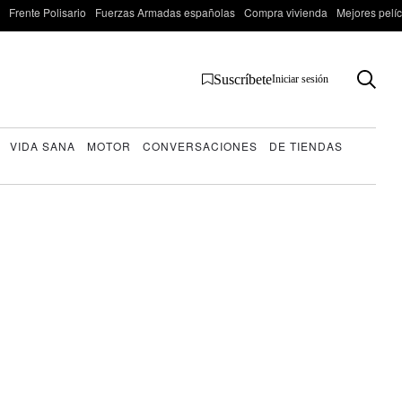
Frente Polisario
Fuerzas Armadas españolas
Compra vivienda
Mejores pelí
Suscríbete
Iniciar sesión
VIDA SANA
MOTOR
CONVERSACIONES
DE TIENDAS