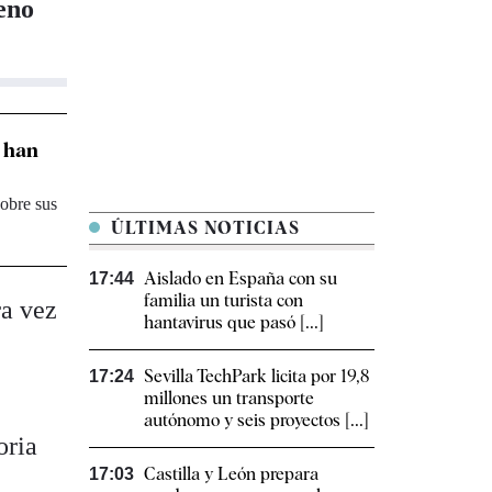
eno
í han
sobre sus
ÚLTIMAS NOTICIAS
Aislado en España con su
17:44
familia un turista con
ra vez
hantavirus que pasó [...]
Sevilla TechPark licita por 19,8
17:24
millones un transporte
autónomo y seis proyectos [...]
oria
Castilla y León prepara
17:03