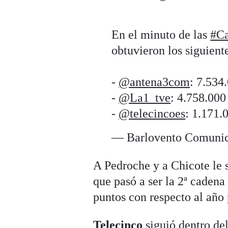
En el minuto de las
#C
obtuvieron los siguient
-
@antena3com
: 7.534
-
@La1_tve
: 4.758.000
-
@telecincoes
: 1.171.
— Barlovento Comuni
A Pedroche y a Chicote le 
que pasó a ser la 2ª cadena
puntos con respecto al año
Telecinco
siguió dentro de