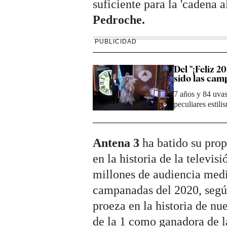
suficiente para la 'cadena 
Pedroche.
PUBLICIDAD
Del "¡Feliz 2
sido las cam
7 años y 84 uvas
peculiares estil
Antena 3
ha batido su prop
en la historia de la televi
millones de audiencia medi
campanadas del 2020, según
proeza en la historia de nu
de la 1 como ganadora de 