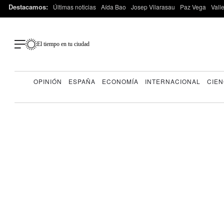
Destacamos:
Últimas noticias
Aída Bao
Josep Vilarasau
Paz Vega
Vall
El tiempo en tu ciudad
OPINIÓN
ESPAÑA
ECONOMÍA
INTERNACIONAL
CIEN