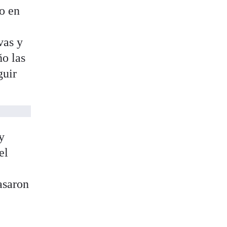
o en
vas y
ño las
guir
y
el
asaron