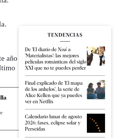
la.
la.
TENDENCIAS
De 'El diario de Noa' a
'Materialistas': las mejores
te año
películas románticas del siglo
último
XXI que no te puedes perder
Final explicado de 'El mapa
de los anhelos', la serie de
Alice Kellen que ya puedes
lla
ver en Netflix
ue
Calendario lunar de agosto
2026: fases, eclipse solar y
Perseidas