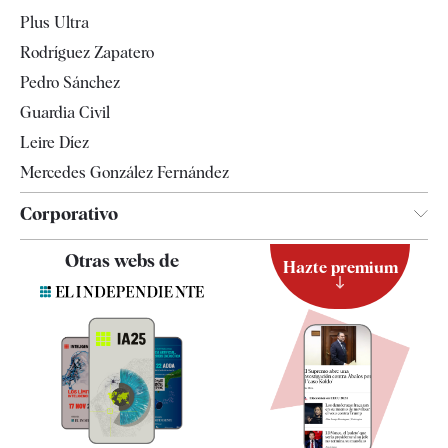
Internacional
Plus Ultra
Gente
Rodríguez Zapatero
Televisión
Pedro Sánchez
Tendencias
Guardia Civil
Leire Díez
Mercedes González Fernández
Corporativo
Contacto
Otras webs de
Hazte premium
Suscripción
Newsletter
Apps
Quiénes somos
Especificaciones