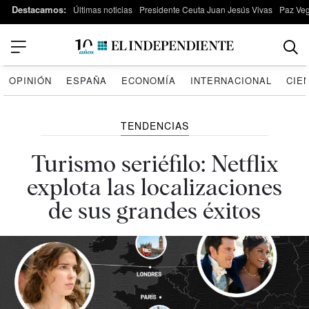
Destacamos:
Últimas noticias
Presidente Ceuta Juan Jesús Vivas
Paz Ve
OPINIÓN
ESPAÑA
ECONOMÍA
INTERNACIONAL
CIE
TENDENCIAS
Turismo seriéfilo: Netflix
explota las localizaciones
de sus grandes éxitos