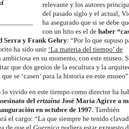
el
relevante y los autores princip
m
del pasado siglo y el actual, Vi
ha asegurado que si se debe qu
con un hito es el de
haber “ca
rd Serra y Frank Gehry
: “Por lo que supuso p
orito ha sido unir
‘La materia del tiempo’ de
ón ambiciosa en su momento, con este museo. 
litar que dos genios de la escultura y la arquite
 que se ‘casen’ para la historia en este mus
 lo vivido en este tiempo como director ha ha
asesinato del
ertzaina
José María Agirre a m
inauguración en octubre de 1997
. También
ará el cargo: “La que siempre he tenido clavad
dea de que el
Guernica
pudiera estar expuesto 