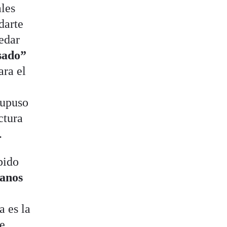
ales
darte
edar
sado”
ara el
Supuso
ctura
eo”.
bido
anos
a es la
de