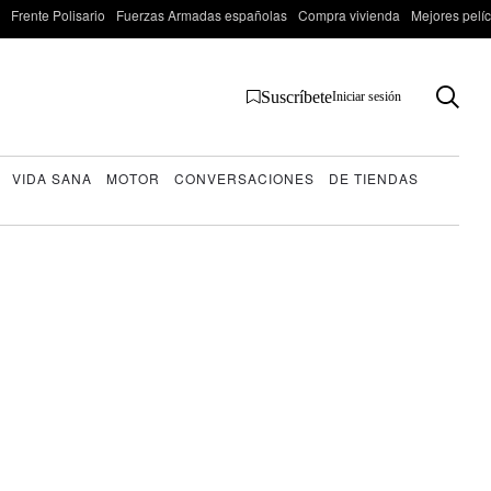
Frente Polisario
Fuerzas Armadas españolas
Compra vivienda
Mejores pelí
Suscríbete
Iniciar sesión
VIDA SANA
MOTOR
CONVERSACIONES
DE TIENDAS