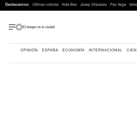
Destacamos:
Últimas noticias
Aída Bao
Josep Vilarasau
Paz Vega
Vall
El tiempo en tu ciudad
OPINIÓN
ESPAÑA
ECONOMÍA
INTERNACIONAL
CIEN