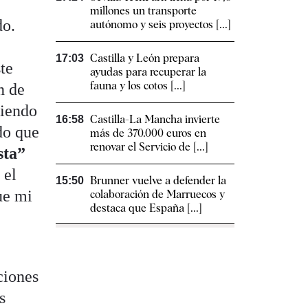
millones un transporte
do.
autónomo y seis proyectos [...]
Castilla y León prepara
17:03
te
ayudas para recuperar la
fauna y los cotos [...]
n de
siendo
Castilla-La Mancha invierte
16:58
do que
más de 370.000 euros en
renovar el Servicio de [...]
sta”
 el
Brunner vuelve a defender la
15:50
ue mi
colaboración de Marruecos y
destaca que España [...]
ciones
s