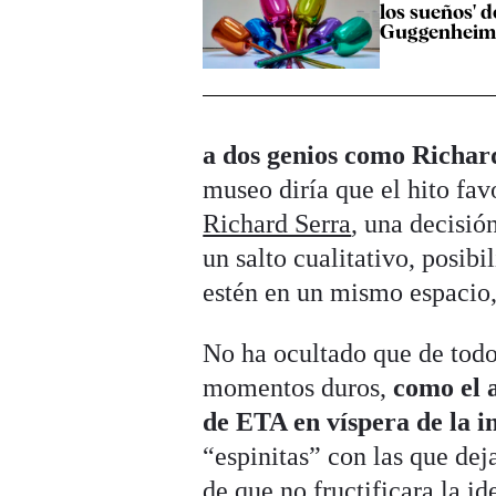
los sueños' d
Guggenhei
a dos genios como Richa
museo diría que el hito fav
Richard Serra
, una decisi
un salto cualitativo, posibi
estén en un mismo espacio,
No ha ocultado que de todo
momentos duros,
como el 
de ETA en víspera de la 
“espinitas” con las que dej
de que no fructificara la i