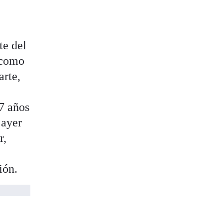
te del
como
arte,
27 años
 ayer
r,
ión.