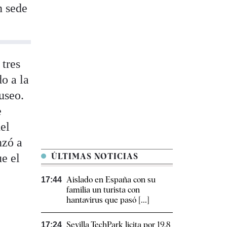
n sede
 tres
o a la
useo.
e
el
nzó a
ue el
ÚLTIMAS NOTICIAS
Aislado en España con su
17:44
familia un turista con
hantavirus que pasó [...]
Sevilla TechPark licita por 19,8
17:24