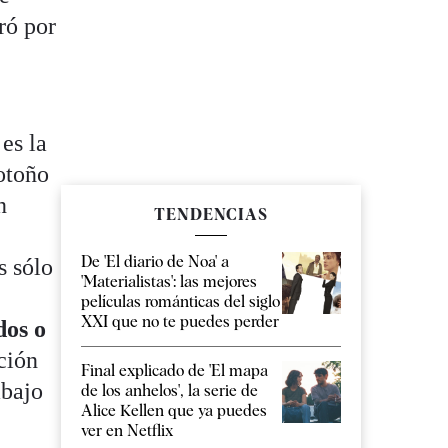
ró por
es la
 otoño
n
TENDENCIAS
De 'El diario de Noa' a
s sólo
'Materialistas': las mejores
películas románticas del siglo
XXI que no te puedes perder
dos o
ción
Final explicado de 'El mapa
abajo
de los anhelos', la serie de
Alice Kellen que ya puedes
ver en Netflix