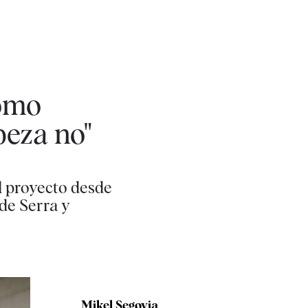
como
beza no"
l proyecto desde
 de Serra y
Mikel Segovia