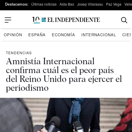
Destacamos:
Últimas noticias
Aída Bao
Josep Vilarasau
Paz Vega
Vall
OPINIÓN
ESPAÑA
ECONOMÍA
INTERNACIONAL
CIE
TENDENCIAS
Amnistía Internacional
confirma cuál es el peor país
del Reino Unido para ejercer el
periodismo