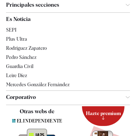
Principales secciones
España
Es Noticia
Economía
SEPI
Internacional
Plus Ultra
Gente
Rodríguez Zapatero
Televisión
Pedro Sánchez
Tendencias
Guardia Civil
Leire Díez
Mercedes González Fernández
Corporativo
Contacto
Otras webs de
Hazte premium
Suscripción
Newsletter
Apps