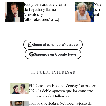
Rajoy celebra la victoria
Muere a
de España y llama
actriz 
"chivatos" y
entraña
"alborotadores" a [...]
Únete al canal de Whatsapp
Síguenos en Google News
TE PUEDE INTERESAR
El "efecto Tom Holland-Zendaya" arrasa en
2026: la doble apuesta que los convierte
en los reyes de Hollywood
Todo lo que llega a Netflix en agosto de