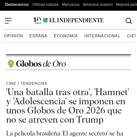
Destacamos:
Últimas noticias
Marruecos
Vehículos ocasión
Mejores pelí
OPINIÓN
ESPAÑA
ECONOMÍA
INTERNACIONAL
CIE
Globos
de Oro
CINE
|
TENDENCIAS
'Una batalla tras otra', 'Hamnet'
y 'Adolescencia' se imponen en
unos Globos de Oro 2026 que
no se atreven con Trump
La película brasileña 'El agente secreto' se ha