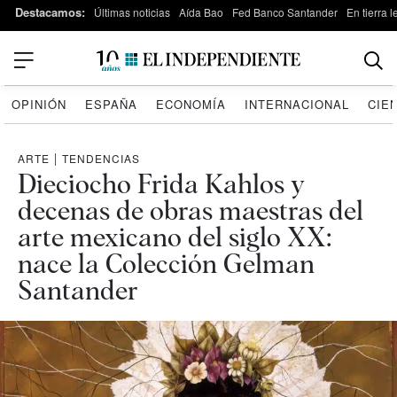
Destacamos:
Últimas noticias
Aída Bao
Fed Banco Santander
En tierra 
OPINIÓN
ESPAÑA
ECONOMÍA
INTERNACIONAL
CIE
ARTE
|
TENDENCIAS
Dieciocho Frida Kahlos y
decenas de obras maestras del
arte mexicano del siglo XX:
nace la Colección Gelman
Santander