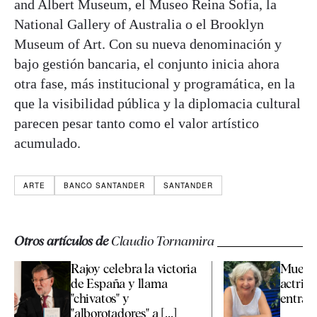
and Albert Museum, el Museo Reina Sofía, la
National Gallery of Australia o el Brooklyn
Museum of Art. Con su nueva denominación y
bajo gestión bancaria, el conjunto inicia ahora
otra fase, más institucional y programática, en la
que la visibilidad pública y la diplomacia cultural
parecen pesar tanto como el valor artístico
acumulado.
ARTE
BANCO SANTANDER
SANTANDER
Otros artículos de
Claudio Tornamira
Rajoy celebra la victoria
Muere a
de España y llama
actriz 
"chivatos" y
entraña
"alborotadores" a [...]