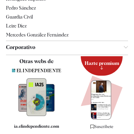
Televisión
Pedro Sánchez
Tendencias
Guardia Civil
Leire Díez
Mercedes González Fernández
Corporativo
Contacto
Otras webs de
Hazte premium
Suscripción
Newsletter
Apps
Quiénes somos
Especificaciones
ia.elindependiente.com
Suscríbete