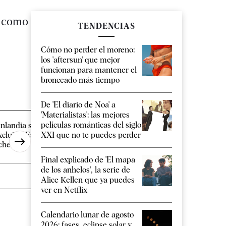
a como
TENDENCIAS
Cómo no perder el moreno:
los 'aftersun' que mejor
funcionan para mantener el
bronceado más tiempo
De 'El diario de Noa' a
'Materialistas': las mejores
películas románticas del siglo
inlandia se une a Italia para
Colapso en Ceuta an
xcluir a España del espacio
nueva "crisis migrator
XXI que no te puedes perder
chengen
más de [...]
Final explicado de 'El mapa
de los anhelos', la serie de
Alice Kellen que ya puedes
ver en Netflix
Calendario lunar de agosto
2026: fases, eclipse solar y