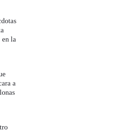
cdotas
ta
a
en la
ue
cara a
 lonas
tro