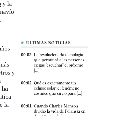
o
y la
 navío
.
ÚLTIMAS NOTICIAS
años
La revolucionaria tecnología
00:02
que permitirá a las personas
 más
ciegas "escuchar" el próximo
[...]
tros y
n
Qué es exactamente un
00:02
, ha
eclipse solar: el fenómeno
cósmico que sirvió para [...]
utica
e la
Cuando Charles Manson
00:01
dividió la vida de Polanski en