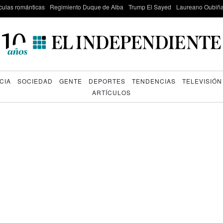
culas románticas
Regimiento Duque de Alba
Trump El Sayed
Laureano Oubiña
CIA
SOCIEDAD
GENTE
DEPORTES
TENDENCIAS
TELEVISIÓN
ARTÍCULOS