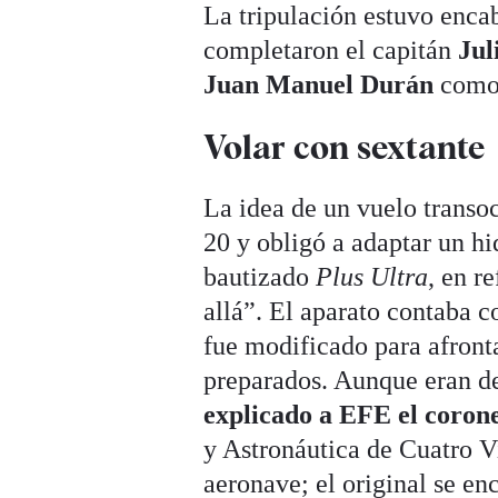
La tripulación estuvo enca
completaron el capitán
Jul
Juan Manuel Durán
como 
Volar con sextante
La idea de un vuelo transo
20 y obligó a adaptar un h
bautizado
Plus Ultra
, en r
allá”. El aparato contaba 
fue modificado para afront
preparados. Aunque eran de
explicado a EFE el coron
y Astronáutica de Cuatro V
aeronave; el original se en