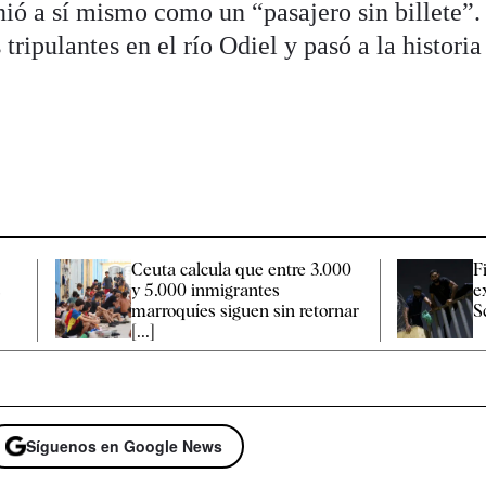
nió a sí mismo como un “pasajero sin billete”.
 tripulantes en el río Odiel y pasó a la histori
e
Ceuta calcula que entre 3.000
F
s
y 5.000 inmigrantes
e
marroquíes siguen sin retornar
S
[...]
Síguenos en Google News