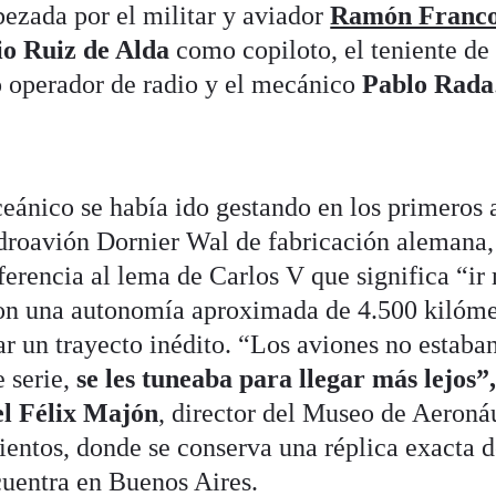
bezada por el militar y aviador
Ramón Franc
io Ruiz de Alda
como copiloto, el teniente de
operador de radio y el mecánico
Pablo Rada
ceánico se había ido gestando en los primeros 
idroavión Dornier Wal de fabricación alemana,
eferencia al lema de Carlos V que significa “ir
con una autonomía aproximada de 4.500 kilóme
ar un trayecto inédito. “Los aviones no estaba
 serie,
se les tuneaba para llegar más lejos”
el Félix Majón
, director del Museo de Aeroná
ientos, donde se conserva una réplica exacta d
cuentra en Buenos Aires.