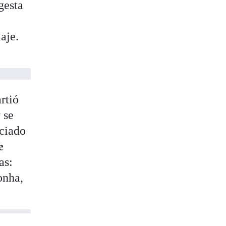
gesta
e
aje.
rtió
 se
ociado
e
as:
onha,