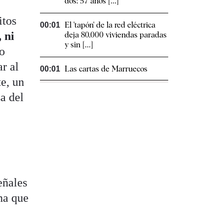
dos: 57 años [...]
itos
El 'tapón' de la red eléctrica
00:01
 ni
deja 80.000 viviendas paradas
y sin [...]
do
r al
Las cartas de Marruecos
00:01
te, un
a del
eñales
na que