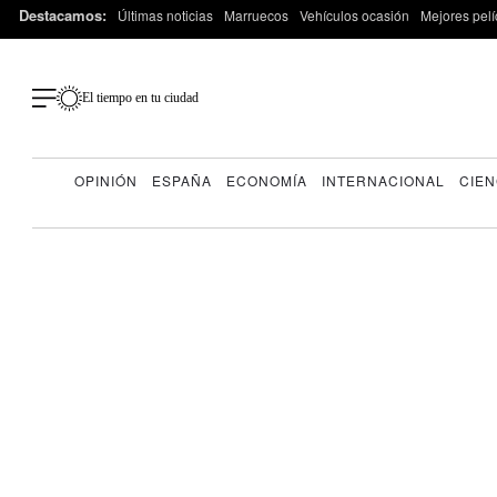
Destacamos:
Últimas noticias
Marruecos
Vehículos ocasión
Mejores pelí
El tiempo en tu ciudad
OPINIÓN
ESPAÑA
ECONOMÍA
INTERNACIONAL
CIEN