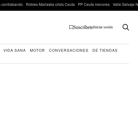
 contrabando
Robles Marlaska crisis Ceuta
PP Ceuta menores
Valle Salvaje N
Suscríbete
Iniciar sesión
VIDA SANA
MOTOR
CONVERSACIONES
DE TIENDAS