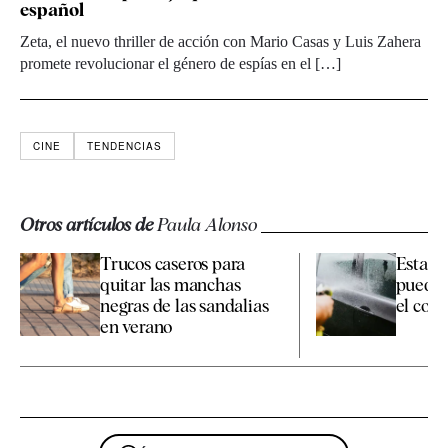
español
Zeta, el nuevo thriller de acción con Mario Casas y Luis Zahera
promete revolucionar el género de espías en el […]
CINE
TENDENCIAS
Otros artículos de
Paula Alonso
Trucos caseros para
Esta es
quitar las manchas
pueden
negras de las sandalias
el coche
en verano