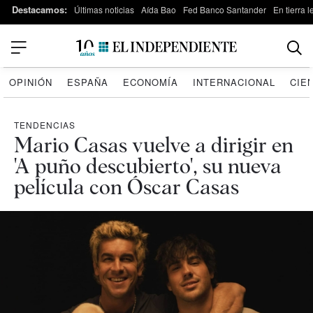
Destacamos:
Últimas noticias
Aída Bao
Fed Banco Santander
En tierra 
OPINIÓN
ESPAÑA
ECONOMÍA
INTERNACIONAL
CIE
TENDENCIAS
Mario Casas vuelve a dirigir en
'A puño descubierto', su nueva
película con Óscar Casas