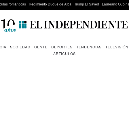
culas románticas
Regimiento Duque de Alba
Trump El Sayed
Laureano Oubiña
CIA
SOCIEDAD
GENTE
DEPORTES
TENDENCIAS
TELEVISIÓN
ARTÍCULOS