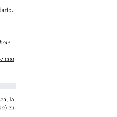
darlo.
hole
e una
ea, la
ho
) en