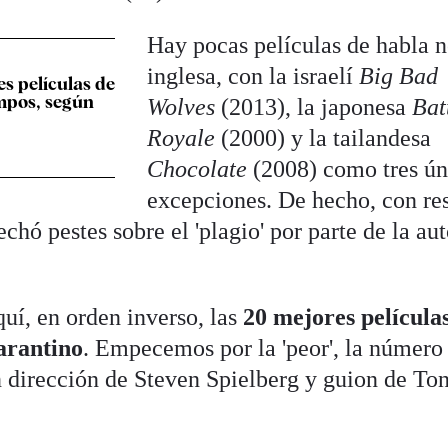
Hay pocas películas de habla 
inglesa, con la israelí
Big Bad
es películas de
empos, según
Wolves
(2013), la japonesa
Bat
Royale
(2000) y la tailandesa
Chocolate
(2008) como tres ún
excepciones. De hecho, con re
echó pestes sobre el 'plagio' por parte de la au
uí, en orden inverso, las
20 mejores películas
arantino
. Empecemos por la 'peor', la número
 dirección de Steven Spielberg y guion de To