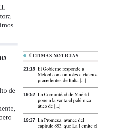
XI
.
tora
timos
no
ÚLTIMAS NOTICIAS
El Gobierno responde a
21:18
Meloni con controles a viajeros
procedentes de Italia [...]
lto de
La Comunidad de Madrid
19:52
e
pone a la venta el polémico
ático de [...]
mente,
pero
La Promesa, avance del
19:37
capítulo 883, que La 1 emite el