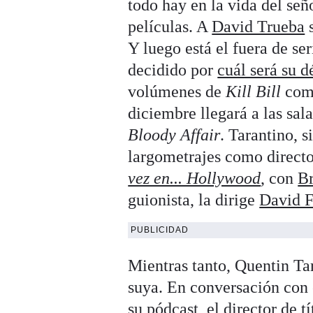
todo hay en la vida del señ
películas. A
David Trueba
s
Y luego está el fuera de se
decidido por
cuál será su d
volúmenes de
Kill Bill
como
diciembre llegará a las sal
Bloody Affair
. Tarantino, 
largometrajes como directo
vez en... Hollywood
, con
Br
guionista, la dirige
David F
PUBLICIDAD
Mientras tanto, Quentin Tar
suya. En conversación con 
su pódcast
, el director de 