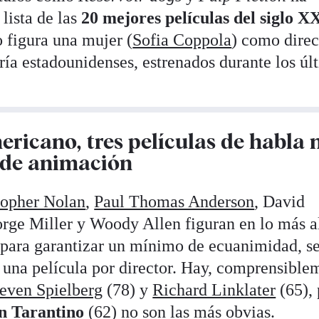
lista de las
20 mejores películas del siglo X
o figura una mujer (
Sofia Coppola
) como direc
oría estadounidenses, estrenados durante los úl
ricano, tres películas de habla 
a de animación
topher Nolan
,
Paul Thomas Anderson
, David
rge Miller y Woody Allen figuran en lo más a
, para garantizar un mínimo de ecuanimidad, s
una película por director. Hay, comprensible
even Spielberg
(78) y
Richard Linklater
(65), 
n Tarantino
(62) no son las más obvias.