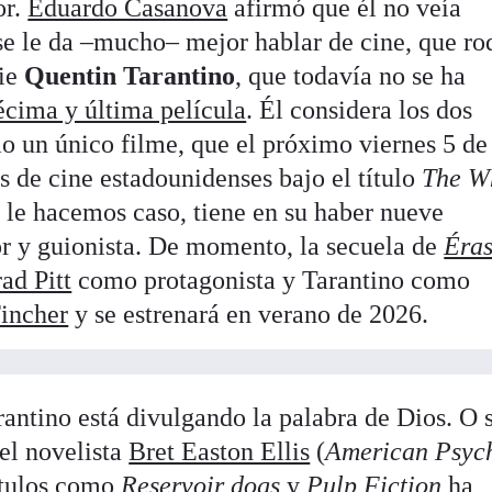
or.
Eduardo Casanova
afirmó que él no veía
e le da –mucho– mejor hablar de cine, que ro
rie
Quentin Tarantino
, que todavía no se ha
écima y última película
. Él considera los dos
 un único filme, que el próximo viernes 5 de
as de cine estadounidenses bajo el título
The W
si le hacemos caso, tiene en su haber nueve
r y guionista. De momento, la secuela de
Éras
ad Pitt
como protagonista y Tarantino como
incher
y se estrenará en verano de 2026.
antino está divulgando la palabra de Dios. O s
el novelista
Bret Easton Ellis
(
American Psyc
títulos como
Reservoir dogs
y
Pulp Fiction
ha