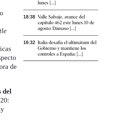
lunes [...]
no
Valle Salvaje, avance del
18:38
capítulo 462 este lunes 10 de
agosto: Dámaso [...]
tle
Italia desafía el ultimátum del
16:32
icas
Gobierno y mantiene los
controles a España: [...]
specto
tora de
 del
 20:
ny