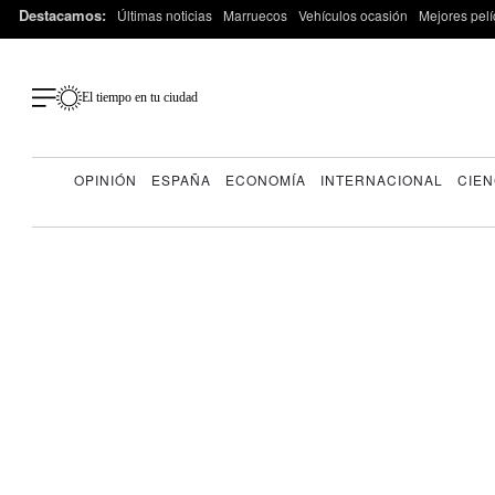
Destacamos:
Últimas noticias
Marruecos
Vehículos ocasión
Mejores pelí
El tiempo en tu ciudad
OPINIÓN
ESPAÑA
ECONOMÍA
INTERNACIONAL
CIEN