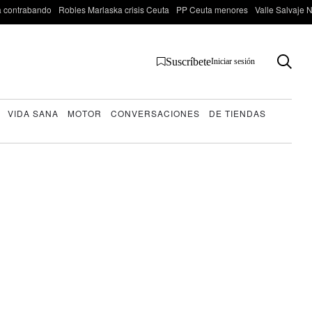
 contrabando
Robles Marlaska crisis Ceuta
PP Ceuta menores
Valle Salvaje N
Suscríbete
Iniciar sesión
VIDA SANA
MOTOR
CONVERSACIONES
DE TIENDAS