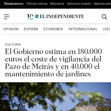
Destacamos:
Últimas noticias
Marruecos
Vehículos ocasión
Mejores pelí
OPINIÓN
ESPAÑA
ECONOMÍA
INTERNACIONAL
CIE
CULTURA
El Gobierno estima en 180.000
euros el coste de vigilancia del
Pazo de Meirás y en 40.000 el
mantenimiento de jardines