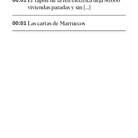
00:01
El 'tapón' de la red eléctrica deja 80.000
viviendas paradas y sin [...]
00:01
Las cartas de Marruecos