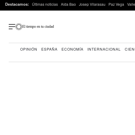
Destacamos:
Últimas noticias
Aída Bao
Josep Vilarasau
Paz Vega
Vall
El tiempo en tu ciudad
OPINIÓN
ESPAÑA
ECONOMÍA
INTERNACIONAL
CIEN