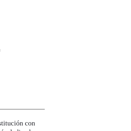
e
stitución con