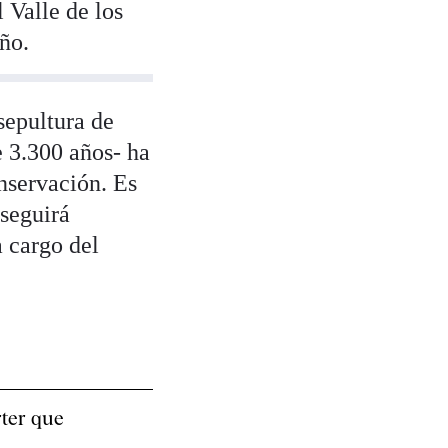
l Valle de los
ño.
sepultura de
 3.300 años- ha
nservación. Es
 seguirá
a cargo del
rter que