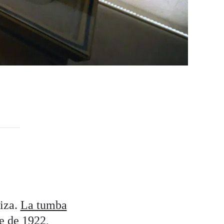
diza.
La tumba
e de 1922,