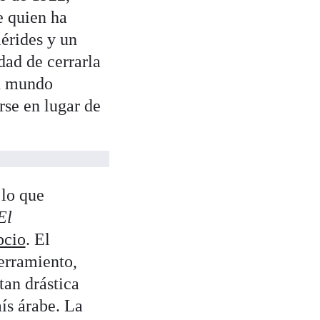
e quien ha
érides y un
dad de cerrarla
un mundo
rse en lugar de
 lo que
El
pcio
. El
erramiento,
tan drástica
ís árabe. La