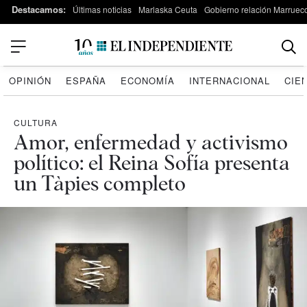
Destacamos:
Últimas noticias
Marlaska Ceuta
Gobierno relación Marruec
OPINIÓN
ESPAÑA
ECONOMÍA
INTERNACIONAL
CIE
CULTURA
Amor, enfermedad y activismo
político: el Reina Sofía presenta
un Tàpies completo