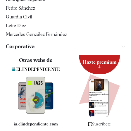
Televisión
Pedro Sánchez
Tendencias
Guardia Civil
Leire Díez
Mercedes González Fernández
Corporativo
Contacto
Otras webs de
Hazte premium
Suscripción
Newsletter
Apps
Quiénes somos
Especificaciones
ia.elindependiente.com
Suscríbete