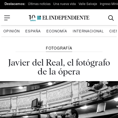
Destacamos:
Últimas noticias
Una nueva vida
Valle Salvaje
Ingreso Míni
OPINIÓN
ESPAÑA
ECONOMÍA
INTERNACIONAL
CIE
FOTOGRAFÍA
Javier del Real, el fotógrafo
de la ópera