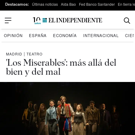
Destacamos:
Últimas noticias
Aída Bao
Fed Banco Santander
En tierra 
OPINIÓN
ESPAÑA
ECONOMÍA
INTERNACIONAL
CIE
MADRID
|
TEATRO
'Los Miserables': más allá del
bien y del mal