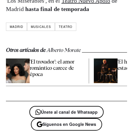
'Los Miserables', en el
Teatro Nuevo Apolo
de
Madrid
hasta final de temporada
MADRID
MUSICALES
TEATRO
Otros artículos de
Alberto Morate
'El trovador': el amor
'El hij
romántico carece de
estado
época
Únete al canal de Whatsapp
Síguenos en Google News