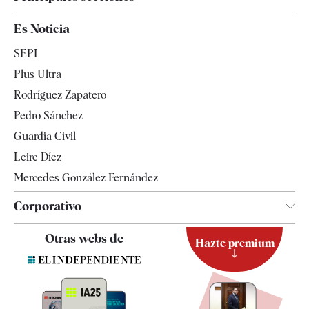
España
Es Noticia
Economía
SEPI
Internacional
Plus Ultra
Gente
Rodríguez Zapatero
Televisión
Pedro Sánchez
Tendencias
Guardia Civil
Leire Díez
Mercedes González Fernández
Corporativo
Contacto
Otras webs de
Hazte premium
Suscripción
Newsletter
Apps