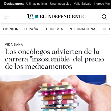
Destacamos:
Últimas noticias
Una nueva vida
Valle Salvaje
Ingreso Míni
OPINIÓN
ESPAÑA
ECONOMÍA
INTERNACIONAL
CIE
VIDA SANA
Los oncólogos advierten de la
carrera "insostenible" del precio
de los medicamentos