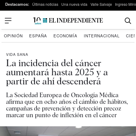
Destacamos:
Últimas noticias
Una nueva vida
Valle Salvaje
Ingreso Míni
OPINIÓN
ESPAÑA
ECONOMÍA
INTERNACIONAL
CIE
VIDA SANA
La incidencia del cáncer
aumentará hasta 2025 y a
partir de ahí descenderá
La Sociedad Europea de Oncología Médica
afirma que en ocho años el cámbio de hábitos,
campañas de prevención y detección precoz
marcar un punto de inflexión en el cáncer