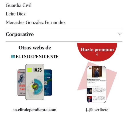
Tendencias
Guardia Civil
Leire Díez
Mercedes González Fernández
Corporativo
Contacto
Otras webs de
Hazte premium
Suscripción
Newsletter
Apps
Quiénes somos
Especificaciones
ia.elindependiente.com
Suscríbete