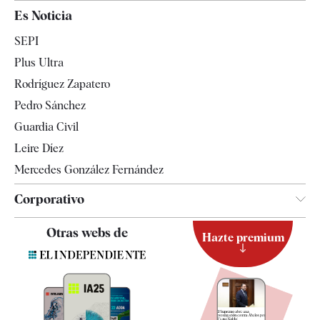
España
Es Noticia
Economía
SEPI
Internacional
Plus Ultra
Gente
Rodríguez Zapatero
Televisión
Pedro Sánchez
Tendencias
Guardia Civil
Leire Díez
Mercedes González Fernández
Corporativo
Contacto
Otras webs de
Hazte premium
Suscripción
Newsletter
Apps
Quiénes somos