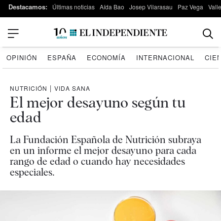
Destacamos:
Últimas noticias
Aída Bao
Josep Vilarasau
Paz Vega
Vall
OPINIÓN
ESPAÑA
ECONOMÍA
INTERNACIONAL
CIE
NUTRICIÓN
|
VIDA SANA
El mejor desayuno según tu
edad
La Fundación Española de Nutrición subraya
en un informe el mejor desayuno para cada
rango de edad o cuando hay necesidades
especiales.