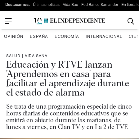
Destacamos:
Últimas noticias
Aída Bao
Fed Banco Santander
En tierra 
OPINIÓN
ESPAÑA
ECONOMÍA
INTERNACIONAL
CIE
SALUD
|
VIDA SANA
Educación y RTVE lanzan
'Aprendemos en casa' para
facilitar el aprendizaje durante
el estado de alarma
Se trata de una programación especial de cinco
horas diarias de contenidos educativos que se
emitirá en abierto durante las mañanas, de
lunes a viernes, en Clan TV y en La 2 de TVE