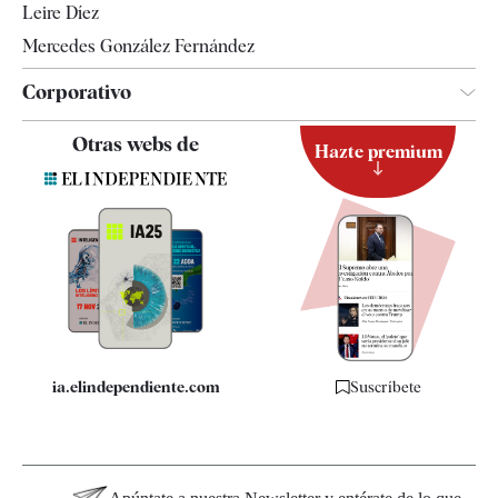
Leire Díez
Mercedes González Fernández
Corporativo
Contacto
Otras webs de
Hazte premium
Suscripción
Newsletter
Apps
Quiénes somos
Especificaciones
ia.elindependiente.com
Suscríbete