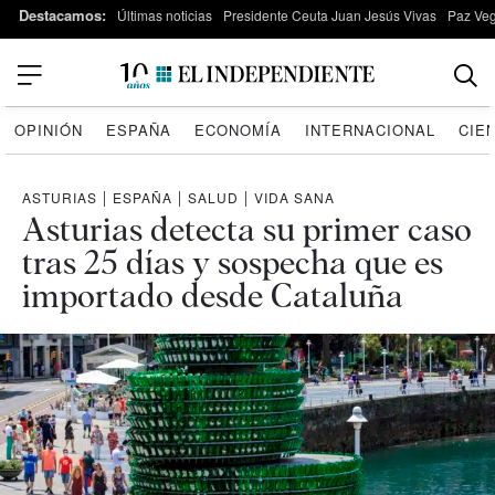
Destacamos:
Últimas noticias
Presidente Ceuta Juan Jesús Vivas
Paz Ve
OPINIÓN
ESPAÑA
ECONOMÍA
INTERNACIONAL
CIE
ASTURIAS
|
ESPAÑA
|
SALUD
|
VIDA SANA
Asturias detecta su primer caso
tras 25 días y sospecha que es
importado desde Cataluña