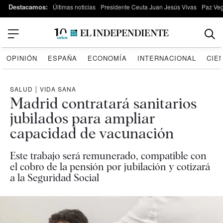
Destacamos:
Últimas noticias
Presidente Ceuta Juan Jesús Vivas
Paz Ve
OPINIÓN
ESPAÑA
ECONOMÍA
INTERNACIONAL
CIE
SALUD
|
VIDA SANA
Madrid contratará sanitarios
jubilados para ampliar
capacidad de vacunación
Este trabajo será remunerado, compatible con
el cobro de la pensión por jubilación y cotizará
a la Seguridad Social