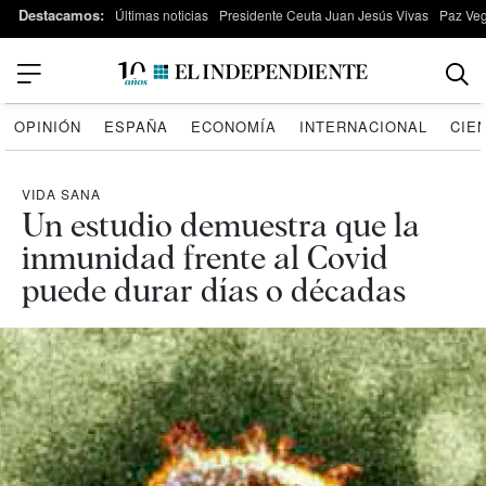
Destacamos:
Últimas noticias
Presidente Ceuta Juan Jesús Vivas
Paz Ve
OPINIÓN
ESPAÑA
ECONOMÍA
INTERNACIONAL
CIE
VIDA SANA
Un estudio demuestra que la
inmunidad frente al Covid
puede durar días o décadas