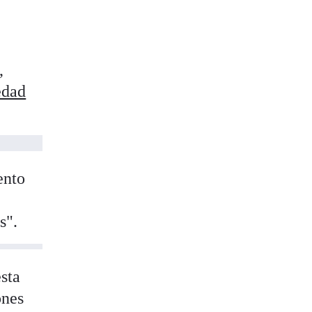
,
edad
ento
s".
sta
ones