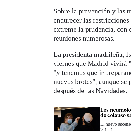
Sobre la prevención y las m
endurecer las restriccione
extreme la prudencia, con e
reuniones numerosas.
La presidenta madrileña, I
viernes que Madrid vivirá
"y tenemos que ir preparán
nuevos brotes", aunque se p
después de las Navidades.
Los neumólog
de colapso s
El nuevo ascenso
la […]