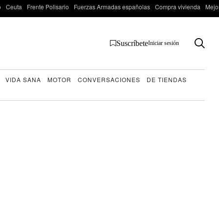
o
Ceuta
Frente Polisario
Fuerzas Armadas españolas
Compra vivienda
Mejo
Suscríbete
Iniciar sesión
VIDA SANA
MOTOR
CONVERSACIONES
DE TIENDAS