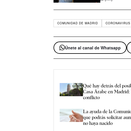
COMUNIDAD DE MADRID
CORONAVIRUS
Únete al canal de Whatsapp
Qué hay detrás del posi
Casa Árabe en Madrid: l
conflicto
La ayuda de la Comuni
que podrás solicitar au
no haya nacido