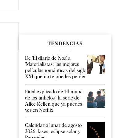
TENDENCIAS
De 'El diario de Noa' a
'Materialistas': las mejores
películas románticas del siglo
XXI que no te puedes perder
Final explicado de 'El mapa
de los anhelos', la serie de
Alice Kellen que ya puedes
ver en Netflix
Calendario lunar de agosto
2026: fases, eclipse solar y
Perseidas