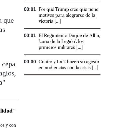
Por qué Trump cree que tiene
00:01
motivos para alegrarse de la
a que
victoria [...]
as
El Regimiento Duque de Alba,
00:01
"cuna de la Legión": los
primeros militares [...]
Cuatro y La 2 hacen su agosto
00:00
a cepa
en audiencias con la crisis [...]
agios,
a"
lidad"
ios y con