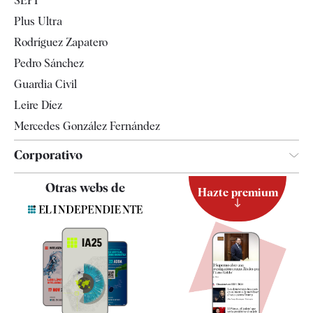
SEPI
Internacional
Plus Ultra
Gente
Rodríguez Zapatero
Televisión
Pedro Sánchez
Tendencias
Guardia Civil
Leire Díez
Mercedes González Fernández
Corporativo
Contacto
Otras webs de
Hazte premium
Suscripción
Newsletter
Apps
Quiénes somos
Especificaciones