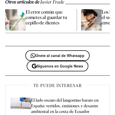
Otros artículos de
Javier Frade
El error común que
Los há
cometes al guardar tu
el sueñ
cepillo de dientes
enveje
Únete al canal de Whatsapp
Síguenos en Google News
TE PUEDE INTERESAR
El lado oscuro del langostino barato en
España: vertidos, emisiones y desastre
ambiental en la costa de Ecuador