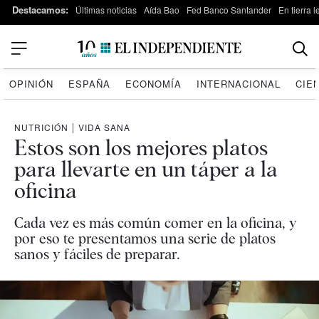
Destacamos:
Últimas noticias
Aída Bao
Fed Banco Santander
En tierra 
OPINIÓN
ESPAÑA
ECONOMÍA
INTERNACIONAL
CIE
NUTRICIÓN
|
VIDA SANA
Estos son los mejores platos
para llevarte en un táper a la
oficina
Cada vez es más común comer en la oficina, y
por eso te presentamos una serie de platos
sanos y fáciles de preparar.