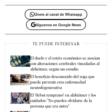
Únete al canal de Whatsapp
Síguenos en Google News
TE PUEDE INTERESAR
El duelo y el estrés económico se asocian
con alteraciones cerebrales vinculadas al
alzhéimer, según un estudio
El beneficio desconocido del yoga que
puede prevenir esta enfermedad
neurodegenerativa
El "debut temprano" en alzhéimer y los
cuidados: "No puedes olvidarte de la
persona que era antes"