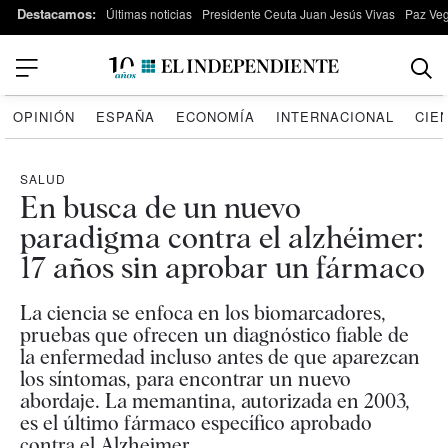
Destacamos:
Últimas noticias
Presidente Ceuta Juan Jesús Vivas
Paz Ve
OPINIÓN
ESPAÑA
ECONOMÍA
INTERNACIONAL
CIE
SALUD
En busca de un nuevo
paradigma contra el alzhéimer:
17 años sin aprobar un fármaco
La ciencia se enfoca en los biomarcadores,
pruebas que ofrecen un diagnóstico fiable de
la enfermedad incluso antes de que aparezcan
los síntomas, para encontrar un nuevo
abordaje. La memantina, autorizada en 2003,
es el último fármaco específico aprobado
contra el Alzheimer.