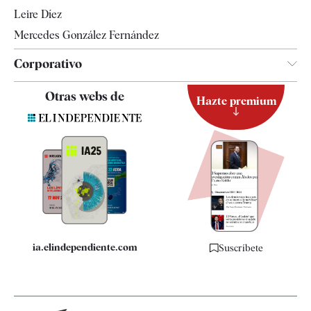
Leire Díez
Mercedes González Fernández
Corporativo
Contacto
Otras webs de
Hazte premium
Suscripción
Newsletter
Apps
Quiénes somos
Especificaciones
ia.elindependiente.com
Suscríbete