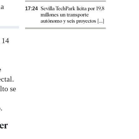
la
Sevilla TechPark licita por 19,8
17:24
millones un transporte
autónomo y seis proyectos [...]
 14
e
ctal.
lto se
.
er