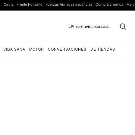
o
Ceuta
Frente Polisario
Fuerzas Armadas españolas
Compra vivienda
Mejo
Suscríbete
Iniciar sesión
VIDA SANA
MOTOR
CONVERSACIONES
DE TIENDAS