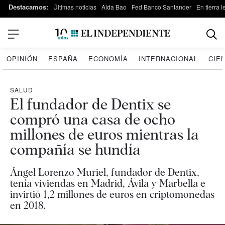
Destacamos:
Últimas noticias
Aída Bao
Fed Banco Santander
En tierra 
OPINIÓN
ESPAÑA
ECONOMÍA
INTERNACIONAL
CIE
SALUD
El fundador de Dentix se
compró una casa de ocho
millones de euros mientras la
compañía se hundía
Ángel Lorenzo Muriel, fundador de Dentix,
tenía viviendas en Madrid, Ávila y Marbella e
invirtió 1,2 millones de euros en criptomonedas
en 2018.