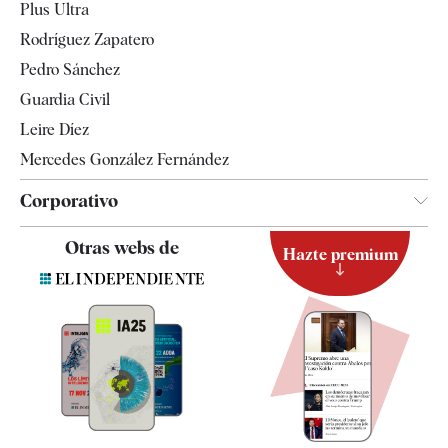
Plus Ultra
Gente
Rodríguez Zapatero
Televisión
Pedro Sánchez
Tendencias
Guardia Civil
Leire Díez
Mercedes González Fernández
Corporativo
Contacto
Otras webs de
Hazte premium
Suscripción
Newsletter
Apps
Quiénes somos
Especificaciones