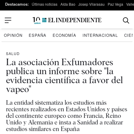
Destacamos:
Últimas noticias
Aída Bao
Josep Vilarasau
Paz Vega
Vall
OPINIÓN
ESPAÑA
ECONOMÍA
INTERNACIONAL
CIE
SALUD
La asociación Exfumadores
publica un informe sobre "la
evidencia científica a favor del
vapeo"
La entidad sistematiza los estudios más
recientes realizados en Estados Unidos y países
del continente europeo como Francia, Reino
Unido y Alemania e insta a Sanidad a realizar
estudios similares en España