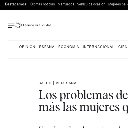
Destacamos:
Últimas noticias
Marruecos
Vehículos ocasión
Mejores pelí
El tiempo en tu ciudad
OPINIÓN
ESPAÑA
ECONOMÍA
INTERNACIONAL
CIEN
SALUD
|
VIDA SANA
Los problemas de 
más las mujeres 