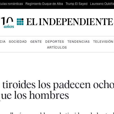
culas románticas
Regimiento Duque de Alba
Trump El Sayed
Laureano Oubiña
CIA
SOCIEDAD
GENTE
DEPORTES
TENDENCIAS
TELEVISIÓN
ARTÍCULOS
tiroides los padecen och
que los hombres