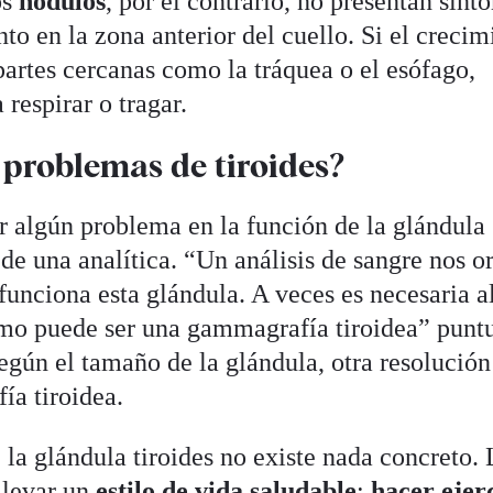
os
nódulos
, por el contrario, no presentan sínt
o en la zona anterior del cuello. Si el crecim
partes cercanas como la tráquea o el esófago,
 respirar o tragar.
 problemas de tiroides?
ar algún problema en la función de la glándula
s de una analítica. “Un análisis de sangre nos o
unciona esta glándula. A veces es necesaria 
o puede ser una gammagrafía tiroidea” puntu
egún el tamaño de la glándula, otra resolució
fía tiroidea.
la glándula tiroides no existe nada concreto. 
llevar un
estilo de vida saludable
:
hacer ejer