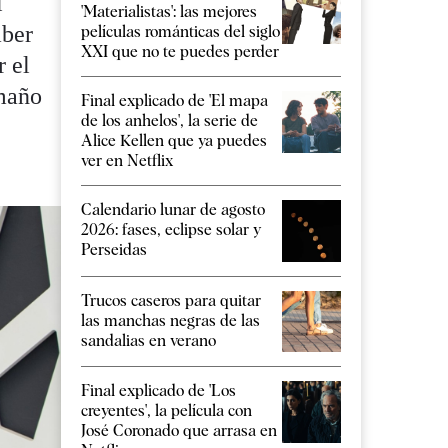
l
'Materialistas': las mejores
aber
películas románticas del siglo
XXI que no te puedes perder
r el
amaño
Final explicado de 'El mapa
de los anhelos', la serie de
Alice Kellen que ya puedes
ver en Netflix
Calendario lunar de agosto
2026: fases, eclipse solar y
Perseidas
Trucos caseros para quitar
las manchas negras de las
sandalias en verano
Final explicado de 'Los
creyentes', la película con
José Coronado que arrasa en