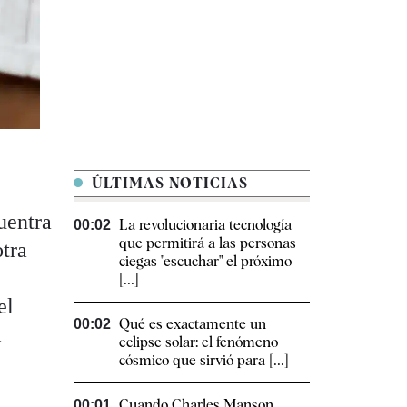
ÚLTIMAS NOTICIAS
uentra
La revolucionaria tecnología
00:02
que permitirá a las personas
otra
ciegas "escuchar" el próximo
[...]
el
Qué es exactamente un
00:02
l
eclipse solar: el fenómeno
cósmico que sirvió para [...]
Cuando Charles Manson
00:01