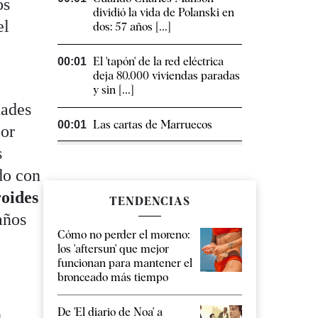
os
dividió la vida de Polanski en
el
dos: 57 años [...]
El 'tapón' de la red eléctrica
00:01
deja 80.000 viviendas paradas
y sin [...]
dades
Las cartas de Marruecos
00:01
por
s
do con
roides
TENDENCIAS
años
Cómo no perder el moreno:
los 'aftersun' que mejor
funcionan para mantener el
bronceado más tiempo
De 'El diario de Noa' a