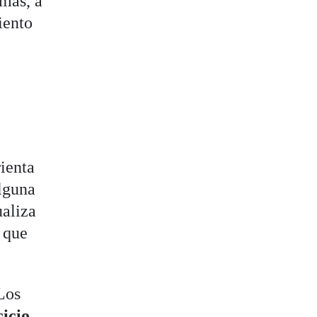
omas, a
iento
rienta
alguna
aliza
n que
Los
cicio