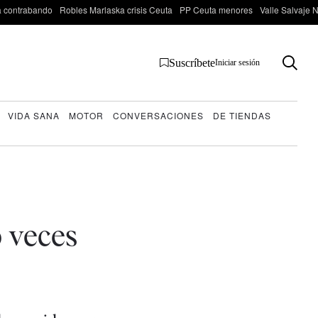
 contrabando
Robles Marlaska crisis Ceuta
PP Ceuta menores
Valle Salvaje N
Suscríbete
Iniciar sesión
VIDA SANA
MOTOR
CONVERSACIONES
DE TIENDAS
o veces