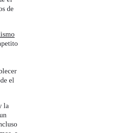
os de
idismo
apetito
blecer
de el
y la
 un
incluso