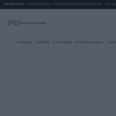
Destacamos:
Últimas noticias
Presidente Ceuta Juan Jesús Vivas
Paz Ve
El tiempo en tu ciudad
OPINIÓN
ESPAÑA
ECONOMÍA
INTERNACIONAL
CIEN