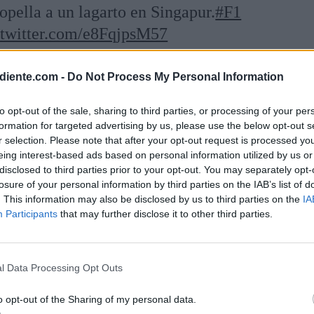
pella a un lagarto en Singapur.
#F1
.twitter.com/e8FqjpsM57
FormulaDirecta)
September 15, 2023
diente.com -
Do Not Process My Personal Information
do en los Libres 1 de Singapur
to opt-out of the sale, sharing to third parties, or processing of your per
formation for targeted advertising by us, please use the below opt-out s
r selection. Please note that after your opt-out request is processed y
nte de Fernando Alonso con el lagarto, el
eing interest-based ads based on personal information utilized by us or
fue el más rápido en la primera sesión de
disclosed to third parties prior to your opt-out. You may separately opt-
losure of your personal information by third parties on the IAB’s list of
y de cerca de su compañero Carlos Sainz
. This information may also be disclosed by us to third parties on the
IA
Participants
that may further disclose it to other third parties.
l Data Processing Opt Outs
o opt-out of the Sharing of my personal data.