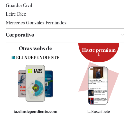
Tendencias
Guardia Civil
Leire Díez
Mercedes González Fernández
Corporativo
Contacto
Otras webs de
Hazte premium
Suscripción
Newsletter
Apps
Quiénes somos
Especificaciones
ia.elindependiente.com
Suscríbete