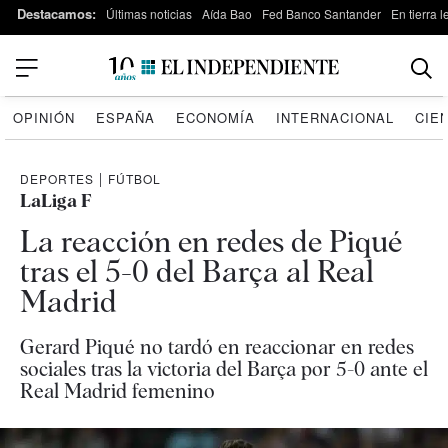
Destacamos:
Últimas noticias
Aída Bao
Fed Banco Santander
En tierra 
OPINIÓN
ESPAÑA
ECONOMÍA
INTERNACIONAL
CIE
DEPORTES
|
FÚTBOL
LaLiga F
La reacción en redes de Piqué
tras el 5-0 del Barça al Real
Madrid
Gerard Piqué no tardó en reaccionar en redes
sociales tras la victoria del Barça por 5-0 ante el
Real Madrid femenino