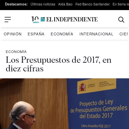
Destacamos:
Últimas noticias
Aída Bao
Fed Banco Santander
En tierra 
OPINIÓN
ESPAÑA
ECONOMÍA
INTERNACIONAL
CIE
ECONOMÍA
Los Presupuestos de 2017, en
diez cifras