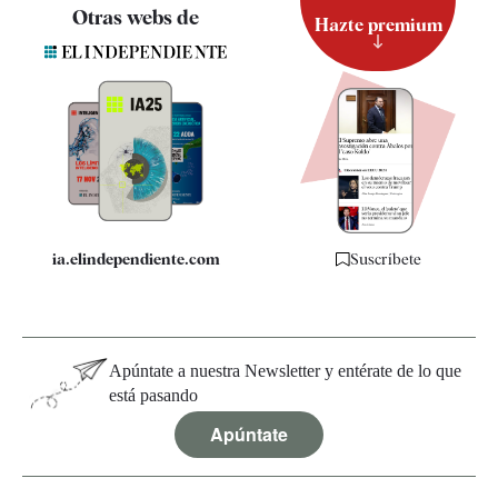
Contacto
Otras webs de
Hazte premium
Suscripción
Newsletter
Apps
Quiénes somos
Especificaciones
ia.elindependiente.com
Suscríbete
Apúntate a nuestra Newsletter y entérate de lo que
está pasando
Apúntate