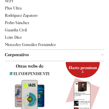
SEPI
Internacional
Plus Ultra
Gente
Rodríguez Zapatero
Televisión
Pedro Sánchez
Tendencias
Guardia Civil
Leire Díez
Mercedes González Fernández
Corporativo
Contacto
Otras webs de
Hazte premium
Suscripción
Newsletter
Apps
Quiénes somos
Especificaciones