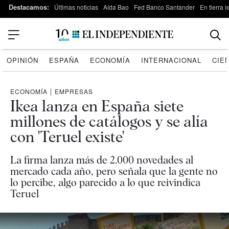
Destacamos:
Últimas noticias
Aída Bao
Fed Banco Santander
En tierra 
OPINIÓN
ESPAÑA
ECONOMÍA
INTERNACIONAL
CIE
ECONOMÍA
|
EMPRESAS
Ikea lanza en España siete
millones de catálogos y se alía
con 'Teruel existe'
La firma lanza más de 2.000 novedades al
mercado cada año, pero señala que la gente no
lo percibe, algo parecido a lo que reivindica
Teruel