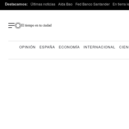
Destacamos:
Últimas noticias
Aída Bao
Fed Banco Santander
En tierra 
El tiempo en tu ciudad
OPINIÓN
ESPAÑA
ECONOMÍA
INTERNACIONAL
CIEN