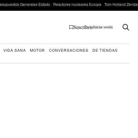
esupuestos Generales Estado
Reactores nucleares Europa
Tom Holland Zenda
Suscríbete
Iniciar sesión
VIDA SANA
MOTOR
CONVERSACIONES
DE TIENDAS