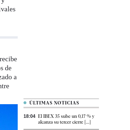
ivales
 recibe
os de
ezado a
ntre
ÚLTIMAS NOTICIAS
El IBEX 35 sube un 0,17 % y
18:04
alcanza su tercer cierre [...]