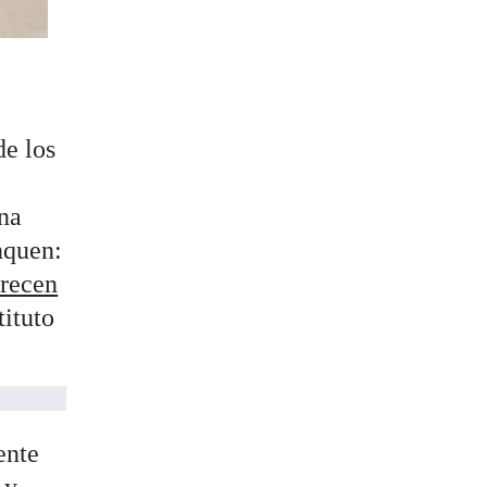
de los
Una
nquen:
crecen
tituto
ente
 y