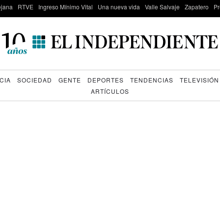
lejana
RTVE
Ingreso Mínimo Vital
Una nueva vida
Valle Salvaje
Zapatero
Pr
CIA
SOCIEDAD
GENTE
DEPORTES
TENDENCIAS
TELEVISIÓN
ARTÍCULOS