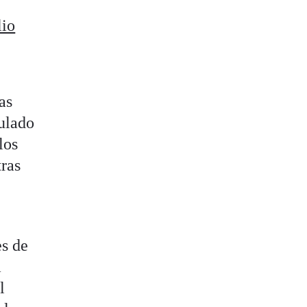
lio
as
culado
los
tras
es de
a
l