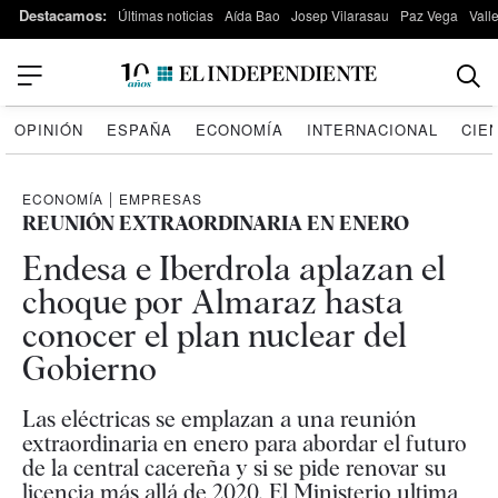
Destacamos:
Últimas noticias
Aída Bao
Josep Vilarasau
Paz Vega
Vall
OPINIÓN
ESPAÑA
ECONOMÍA
INTERNACIONAL
CIE
ECONOMÍA
|
EMPRESAS
REUNIÓN EXTRAORDINARIA EN ENERO
Endesa e Iberdrola aplazan el
choque por Almaraz hasta
conocer el plan nuclear del
Gobierno
Las eléctricas se emplazan a una reunión
extraordinaria en enero para abordar el futuro
de la central cacereña y si se pide renovar su
licencia más allá de 2020. El Ministerio ultima