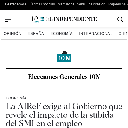
Destacamos:
Últimas noticias
Marruecos
Vehículos ocasión
Mejores pelí
OPINIÓN
ESPAÑA
ECONOMÍA
INTERNACIONAL
CIE
Elecciones Generales 10N
ECONOMÍA
La AIReF exige al Gobierno que
revele el impacto de la subida
del SMI en el empleo