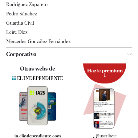
Rodríguez Zapatero
Televisión
Pedro Sánchez
Tendencias
Guardia Civil
Leire Díez
Mercedes González Fernández
Corporativo
Contacto
Otras webs de
Hazte premium
Suscripción
Newsletter
Apps
Quiénes somos
Especificaciones
ia.elindependiente.com
Suscríbete