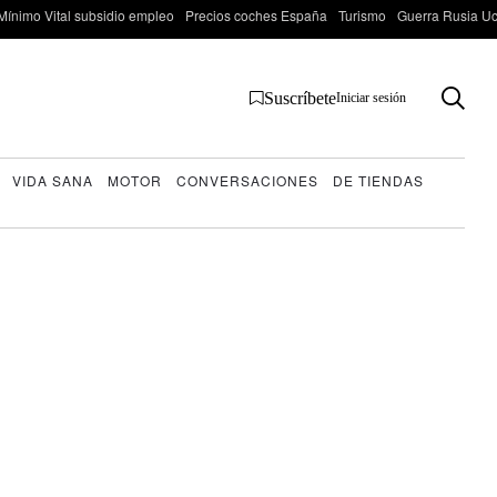
Mínimo Vital subsidio empleo
Precios coches España
Turismo
Guerra Rusia Ucr
Suscríbete
Iniciar sesión
VIDA SANA
MOTOR
CONVERSACIONES
DE TIENDAS