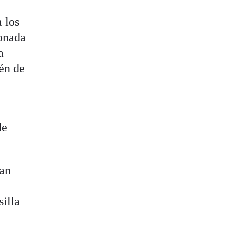
a los
ionada
a
én de
de
han
illa