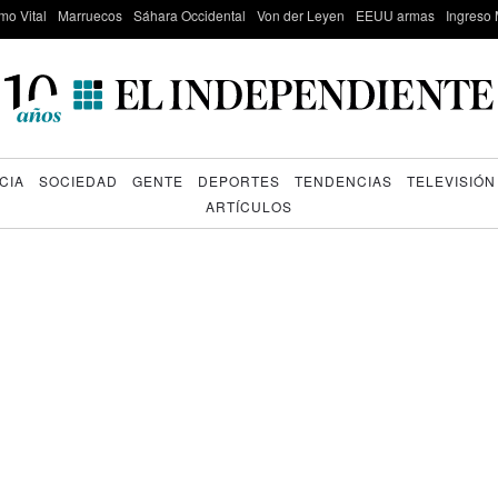
mo Vital
Marruecos
Sáhara Occidental
Von der Leyen
EEUU armas
Ingreso 
CIA
SOCIEDAD
GENTE
DEPORTES
TENDENCIAS
TELEVISIÓN
ARTÍCULOS