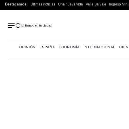
Destacamos:
Últimas noticias
Una nueva vida
Valle Salvaje
Ingreso Míni
El tiempo en tu ciudad
OPINIÓN
ESPAÑA
ECONOMÍA
INTERNACIONAL
CIEN