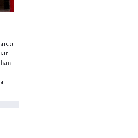
marco
iar
 han
 a