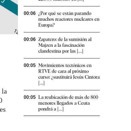
¿Por qué se están parando
00:06
muchos reactores nucleares en
Europa?
Zapatero: de la sumisión al
00:06
Majzen a la fascinación
clandestina por las [...]
Movimientos tectónicos en
00:05
RTVE de cara al próximo
curso: ¿sustituirá Jesús Cintora
[...]
 la
La reubicación de más de 800
00:05
0
menores llegados a Ceuta
ces
pondrá a [...]