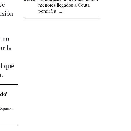
se
menores llegados a Ceuta
pondrá a [...]
nsión
ismo
or la
ad que
a.
ndo’
España.