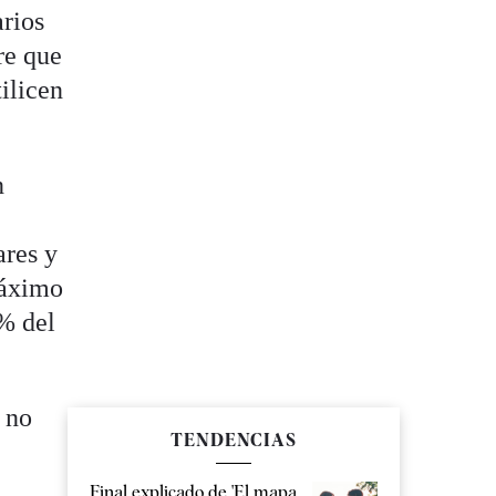
arios
re que
ilicen
n
ares y
máximo
5% del
 no
TENDENCIAS
Final explicado de 'El mapa