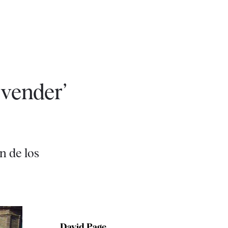
‘vender’
n de los
David Page