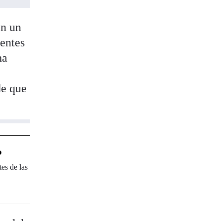
en un
entes
ha
de que
o
es de las