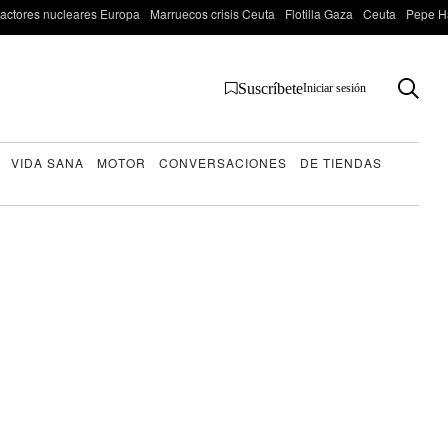
actores nucleares Europa
Marruecos crisis Ceuta
Flotilla Gaza
Ceuta
Pepe H
Suscríbete
Iniciar sesión
VIDA SANA
MOTOR
CONVERSACIONES
DE TIENDAS