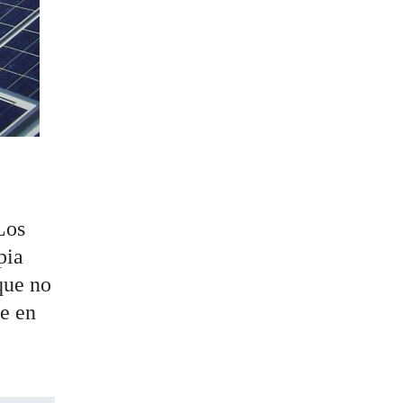
Los
pia
 que no
e en