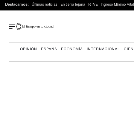
Destacamos:
Últimas noticias
En tierra lejana
RTVE
Ingreso Mínimo Vital
El tiempo en tu ciudad
OPINIÓN
ESPAÑA
ECONOMÍA
INTERNACIONAL
CIEN