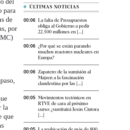
o del
ÚLTIMAS NOTICIAS
o para
as de
La falta de Presupuestos
00:06
obliga al Gobierno a pedir
s, por
22.500 millones en [...]
CNMC)
¿Por qué se están parando
00:06
muchos reactores nucleares en
Europa?
Zapatero: de la sumisión al
00:06
Majzen a la fascinación
paso,
clandestina por las [...]
que
Movimientos tectónicos en
00:05
RTVE de cara al próximo
 la
curso: ¿sustituirá Jesús Cintora
[...]
e que
as
La reubicación de más de 800
00:05