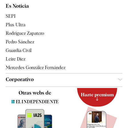
España
Es Noticia
Economía
SEPI
Internacional
Plus Ultra
Gente
Rodríguez Zapatero
Televisión
Pedro Sánchez
Tendencias
Guardia Civil
Leire Díez
Mercedes González Fernández
Corporativo
Contacto
Otras webs de
Hazte premium
Suscripción
Newsletter
Apps
Quiénes somos