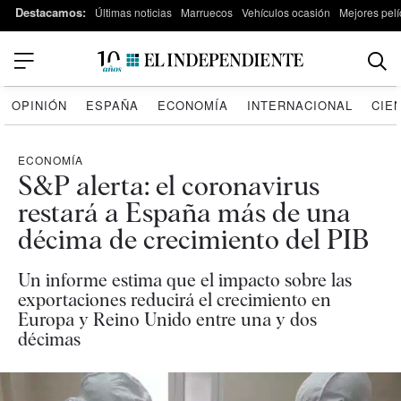
Destacamos:
Últimas noticias
Marruecos
Vehículos ocasión
Mejores pelí
OPINIÓN
ESPAÑA
ECONOMÍA
INTERNACIONAL
CIE
ECONOMÍA
S&P alerta: el coronavirus
restará a España más de una
décima de crecimiento del PIB
Un informe estima que el impacto sobre las
exportaciones reducirá el crecimiento en
Europa y Reino Unido entre una y dos
décimas