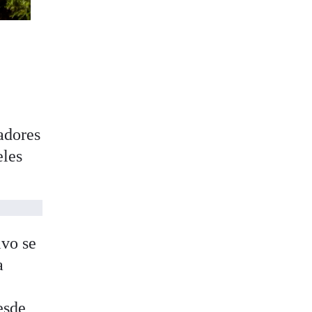
adores
eles
ivo se
a
esde