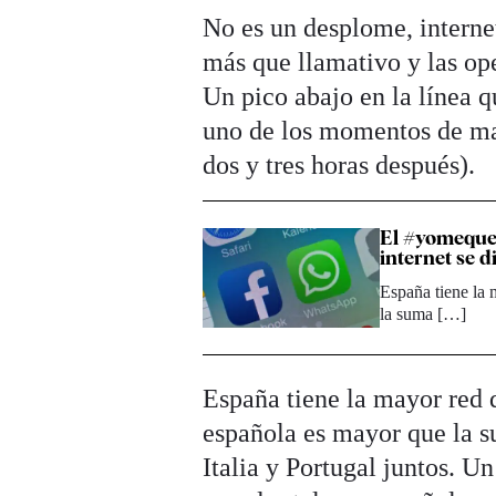
No es un desplome, internet
más que llamativo y las op
Un pico abajo en la línea 
uno de los momentos de ma
dos y tres horas después).
El #yomequed
internet se d
España tiene la
la suma […]
España tiene la mayor red 
española es mayor que la s
Italia y Portugal juntos. U