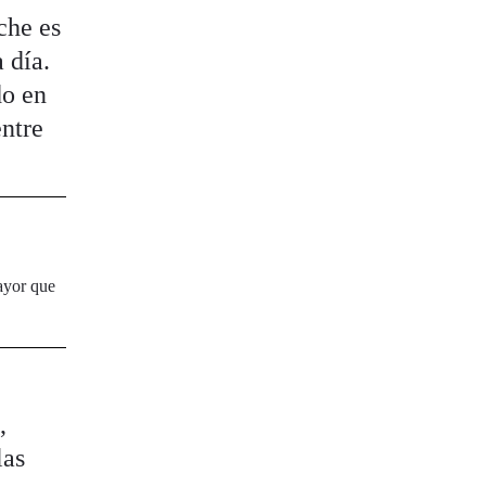
che es
 día.
do en
ntre
ayor que
,
las