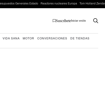
esupuestos Generales Estado
Reactores nucleares Europa
Tom Holland Zenda
Suscríbete
Iniciar sesión
VIDA SANA
MOTOR
CONVERSACIONES
DE TIENDAS