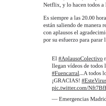
Netflix, y lo hacen todos a 
Es siempre a las 20.00 hor
están saliendo de manera re
con aplausos el agradecimie
por su esfuerzo para parar 
El
#AplausoColectivo
n
llegan vídeos de todos 
#Fuencarral
...A todos l
¡GRACIAS!
#EsteViru
pic.twitter.com/Nft7
— Emergencias Madri