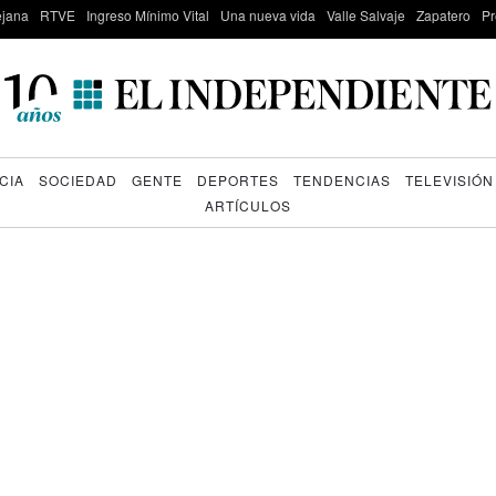
lejana
RTVE
Ingreso Mínimo Vital
Una nueva vida
Valle Salvaje
Zapatero
Pr
CIA
SOCIEDAD
GENTE
DEPORTES
TENDENCIAS
TELEVISIÓN
ARTÍCULOS