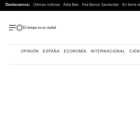
Destacamos:
Últimas noticias
Aída Bao
Fed Banco Santander
En tierra 
El tiempo en tu ciudad
OPINIÓN
ESPAÑA
ECONOMÍA
INTERNACIONAL
CIEN