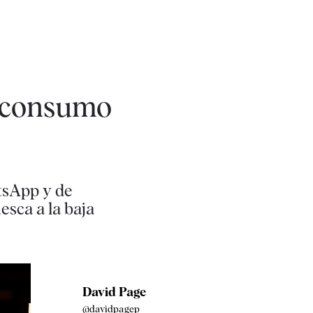
l consumo
atsApp y de
sca a la baja
David Page
@davidpagep