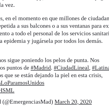
la vez.
as, en el momento en que millones de ciudada
petida a sus balcones o a sus ventanas para ex
nto a todo el personal de los servicios sanitar
la epidemia y jugársela por todos los demás.
os sigue poniendo los pelos de punta. Nos
los puntos de
#Madrid
.
#CiudadLineal
,
#Latin
os que se están dejando la piel en esta crisis,
sLoParamosUnidos
BfHSML
d (@EmergenciasMad)
March 20, 2020