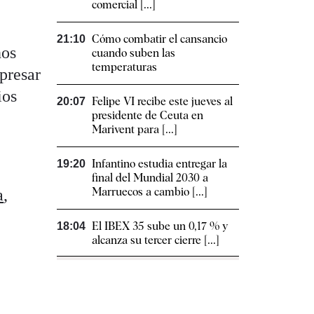
comercial [...]
Cómo combatir el cansancio​
21:10
nos
cuando suben las
temperaturas
presar
ios
Felipe VI recibe este jueves al
20:07
presidente de Ceuta en
Marivent para [...]
Infantino estudia entregar la
19:20
final del Mundial 2030 a
Marruecos a cambio [...]
a
,
El IBEX 35 sube un 0,17 % y
18:04
alcanza su tercer cierre [...]