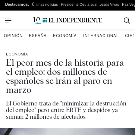
Destacamos:
Últimas noticias
Presidente Ceuta Juan Jesús Vivas
Paz Ve
OPINIÓN
ESPAÑA
ECONOMÍA
INTERNACIONAL
CIE
ECONOMÍA
El peor mes de la historia para
el empleo: dos millones de
españoles se irán al paro en
marzo
El Gobierno trata de "minimizar la destrucción
del empleo" pero entre ERTE y despidos ya
suman 2 millones de afectados