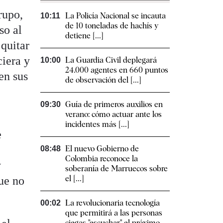
rupo,
La Policía Nacional se incauta
10:11
de 10 toneladas de hachís y
so al
detiene [...]
 quitar
ciera y
La Guardia Civil deplegará
10:00
24.000 agentes en 660 puntos
en sus
de observación del [...]
Guía de primeros auxilios en
09:30
verano: cómo actuar ante los
incidentes más [...]
e
o
El nuevo Gobierno de
08:48
Colombia reconoce la
y
soberanía de Marruecos sobre
el [...]
que no
La revolucionaria tecnología
00:02
que permitirá a las personas
ciegas "escuchar" el próximo