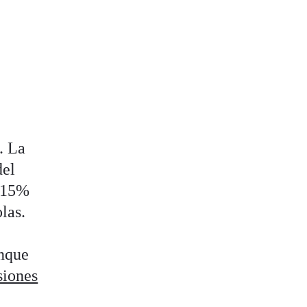
. La
del
 115%
las.
nque
siones