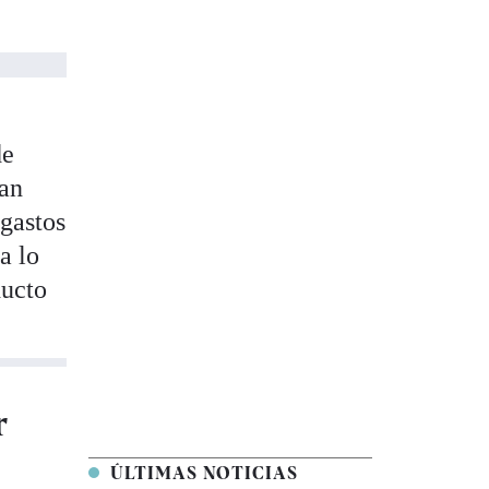
de
van
 gastos
a lo
ducto
r
e
ÚLTIMAS NOTICIAS