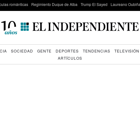
culas románticas
Regimiento Duque de Alba
Trump El Sayed
Laureano Oubiña
CIA
SOCIEDAD
GENTE
DEPORTES
TENDENCIAS
TELEVISIÓN
ARTÍCULOS