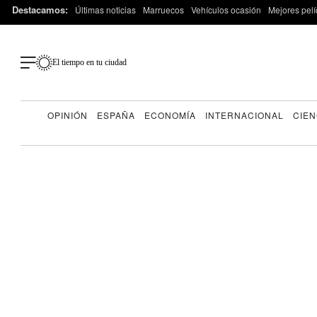
Destacamos:
Últimas noticias
Marruecos
Vehículos ocasión
Mejores pelí
El tiempo en tu ciudad
OPINIÓN
ESPAÑA
ECONOMÍA
INTERNACIONAL
CIEN