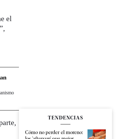
e el
”,
dan
ecanismo
TENDENCIAS
parte,
Cómo no perder el moreno:
los 'aftersun' que mejor