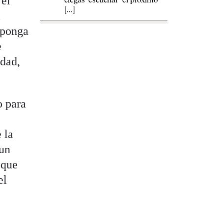
 el
[...]
l
 ponga
e
idad,
o para
 la
 un
 que
el