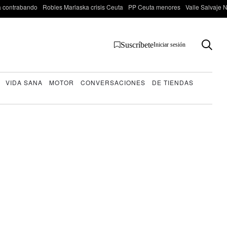
 contrabando
Robles Marlaska crisis Ceuta
PP Ceuta menores
Valle Salvaje N
Suscríbete
Iniciar sesión
VIDA SANA
MOTOR
CONVERSACIONES
DE TIENDAS