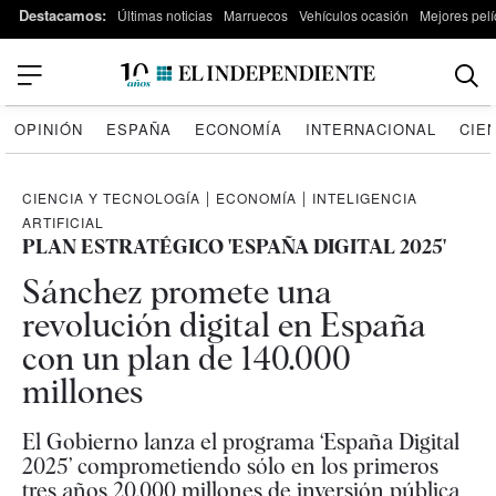
Destacamos:
Últimas noticias
Marruecos
Vehículos ocasión
Mejores pelí
OPINIÓN
ESPAÑA
ECONOMÍA
INTERNACIONAL
CIE
CIENCIA Y TECNOLOGÍA
|
ECONOMÍA
|
INTELIGENCIA
ARTIFICIAL
PLAN ESTRATÉGICO 'ESPAÑA DIGITAL 2025'
Sánchez promete una
revolución digital en España
con un plan de 140.000
millones
El Gobierno lanza el programa ‘España Digital
2025’ comprometiendo sólo en los primeros
tres años 20.000 millones de inversión pública