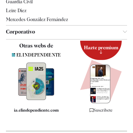
Guardia Civil
Leire Díez
Mercedes González Fernández
Corporativo
Contacto
Otras webs de
Hazte premium
Suscripción
Newsletter
Apps
Quiénes somos
Especificaciones
ia.elindependiente.com
Suscríbete