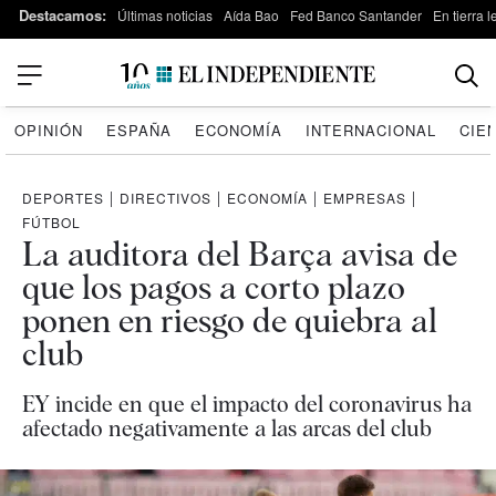
Destacamos:
Últimas noticias
Aída Bao
Fed Banco Santander
En tierra 
OPINIÓN
ESPAÑA
ECONOMÍA
INTERNACIONAL
CIE
DEPORTES
|
DIRECTIVOS
|
ECONOMÍA
|
EMPRESAS
|
FÚTBOL
La auditora del Barça avisa de
que los pagos a corto plazo
ponen en riesgo de quiebra al
club
EY incide en que el impacto del coronavirus ha
afectado negativamente a las arcas del club