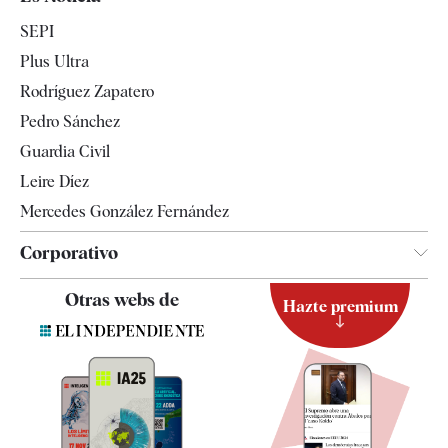
Economía
SEPI
Internacional
Plus Ultra
Gente
Rodríguez Zapatero
Televisión
Pedro Sánchez
Tendencias
Guardia Civil
Leire Díez
Mercedes González Fernández
Corporativo
Contacto
Otras webs de
Hazte premium
Suscripción
Newsletter
Apps
Quiénes somos
Especificaciones