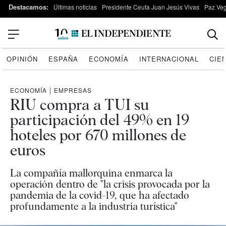
Destacamos:
Últimas noticias
Presidente Ceuta Juan Jesús Vivas
Paz Ve
OPINIÓN
ESPAÑA
ECONOMÍA
INTERNACIONAL
CIE
ECONOMÍA
|
EMPRESAS
RIU compra a TUI su
participación del 49% en 19
hoteles por 670 millones de
euros
La compañía mallorquina enmarca la
operación dentro de "la crisis provocada por la
pandemia de la covid-19, que ha afectado
profundamente a la industria turística"