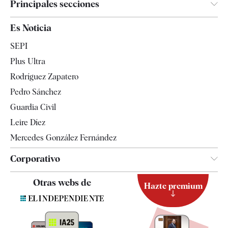
Principales secciones
España
Es Noticia
Economía
SEPI
Internacional
Plus Ultra
Gente
Rodríguez Zapatero
Televisión
Pedro Sánchez
Tendencias
Guardia Civil
Leire Díez
Mercedes González Fernández
Corporativo
Contacto
Otras webs de
Hazte premium
Suscripción
Newsletter
Apps