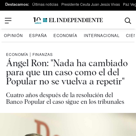
Destacamos:
Últimas noticias
Presidente Ceuta Juan Jesús Vivas
Paz Ve
OPINIÓN
ESPAÑA
ECONOMÍA
INTERNACIONAL
CIE
ECONOMÍA
|
FINANZAS
Ángel Ron: "Nada ha cambiado
para que un caso como el del
Popular no se vuelva a repetir"
Cuatro años después de la resolución del
Banco Popular el caso sigue en los tribunales