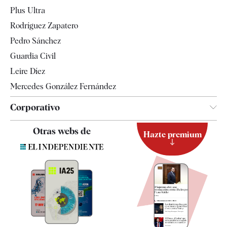
Internacional
Plus Ultra
Gente
Rodríguez Zapatero
Televisión
Pedro Sánchez
Tendencias
Guardia Civil
Leire Díez
Mercedes González Fernández
Corporativo
Contacto
Otras webs de
Hazte premium
Suscripción
Newsletter
Apps
Quiénes somos
Especificaciones