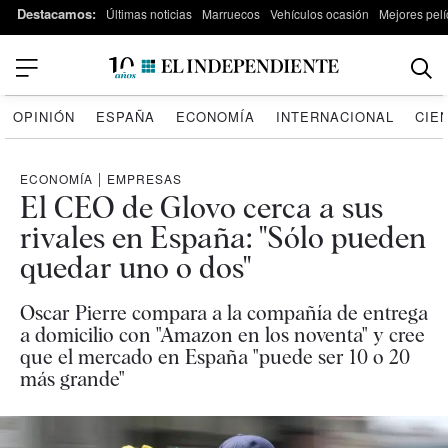
Destacamos:
Últimas noticias
Marruecos
Vehículos ocasión
Mejores pelí
OPINIÓN
ESPAÑA
ECONOMÍA
INTERNACIONAL
CIE
ECONOMÍA
|
EMPRESAS
El CEO de Glovo cerca a sus
rivales en España: "Sólo pueden
quedar uno o dos"
Oscar Pierre compara a la compañía de entrega
a domicilio con "Amazon en los noventa" y cree
que el mercado en España "puede ser 10 o 20
más grande"